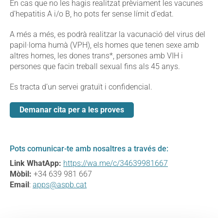
En cas que no les hagis realitzat prèviament les vacunes
d’hepatitis A i/o B, ho pots fer sense límit d’edat.
A més a més, es podrà realitzar la vacunació del virus del
papil·loma humà (VPH), els homes que tenen sexe amb
altres homes, les dones trans*, persones amb VIH i
persones que facin treball sexual fins als 45 anys.
Es tracta d’un servei gratuït i confidencial.
Demanar cita per a les proves
Pots comunicar-te amb nosaltres a través de:
Link WhatApp:
https://wa.me/c/34639981667
Mòbil:
+34 639 981 667
Email
:
apps@aspb.cat