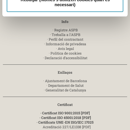
necessari)
Enviar e-mail
Info
·
Registre ASPB
·
Treballa a l'ASPB
·
Perfil del contractant
·
Informació de privadesa
·
Avís legal
·
Política de cookies
·
Declaració d’accessibilitat
Enllaços
·
Ajuntament de Barcelona
·
Departament de Salut
·
Generalitat de Catalunya
Certificat
· Certificat ISO 9001:2015 [PDF]
· Certificat ISO 45001:2018 [PDF]
· Certificats UNE-EN ISO/IEC 17025
Acreditació 227/LE1338 [PDF]