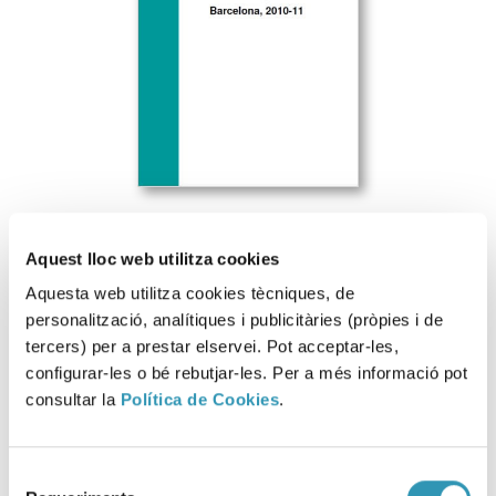
Aquest lloc web utilitza cookies
Aquesta web utilitza cookies tècniques, de
Descarregar fitxer
personalització, analítiques i publicitàries (pròpies i de
tercers) per a prestar elservei. Pot acceptar-les,
configurar-les o bé rebutjar-les. Per a més informació pot
consultar la
Política de Cookies
.
Aquesta informació es pot trobar a:
ETAPES DE LA VIDA
PERSONES GRANS
VIURE AMB SALUT
ACTIVITAT FÍSICA
Selecció
ENTORNS
BARRIS