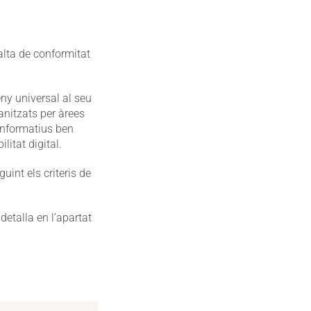
falta de conformitat
ny universal al seu
anitzats per àrees
informatius ben
litat digital.
uint els criteris de
detalla en l’apartat