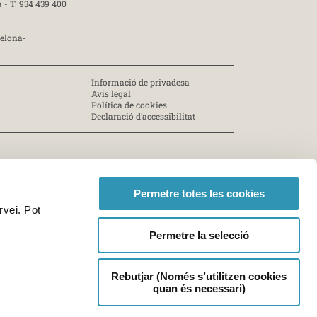
a -
T. 934 439 400
celona-
·
Informació de privadesa
·
Avís legal
·
Política de cookies
·
Declaració d’accessibilitat
Permetre totes les cookies
rvei. Pot
Permetre la selecció
Rebutjar (Només s’utilitzen cookies
quan és necessari)