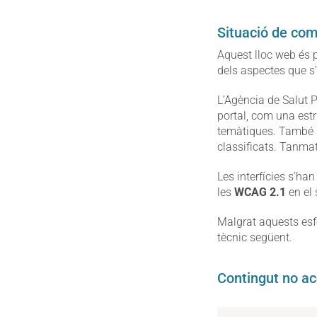
Situació de co
Aquest lloc web és
dels aspectes que s
L’Agència de Salut P
portal, com una estr
temàtiques. També s
classificats. Tanmate
Les interfícies s’ha
les
WCAG 2.1
en el
Malgrat aquests esfo
tècnic següent.
Contingut no ac