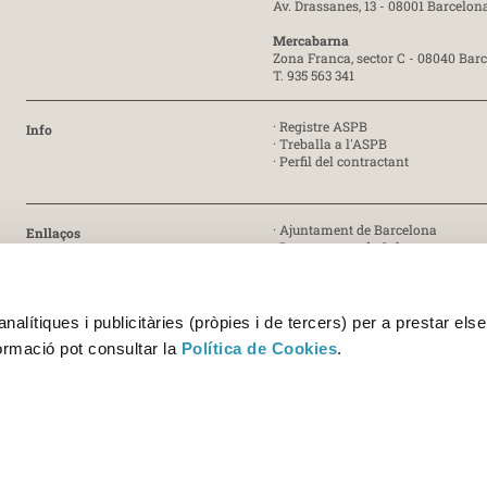
Av. Drassanes, 13 - 08001 Barcelon
Mercabarna
Zona Franca, sector C - 08040 Bar
T. 935 563 341
·
Registre ASPB
Info
·
Treballa a l'ASPB
·
Perfil del contractant
·
Ajuntament de Barcelona
Enllaços
·
Departament de Salut
·
Generalitat de Catalunya
· Certificat ISO 9001:2015 [PDF]
Certificat
alítiques i publicitàries (pròpies i de tercers) per a prestar else
· Certificat ISO 45001:2018 [PDF]
formació pot consultar la
Política de Cookies
.
· Certificats UNE-EN ISO/IEC 17025
Acreditació 227/LE1338 [PDF]
Acreditació 227/LE459 [PDF]
© Copyright 2026 ASPB - Agència de Salut Pública de Barcelona