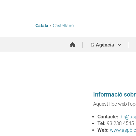
Català
Castellano
Inici
L' Agència
Informació sobr
Aquest lloc web l’o
Contacte:
dir@as
Tel:
93 238 4545
Web:
www.aspb.c