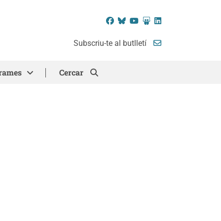
Facebook
Bluesky
YouTube
SlideShare
LinkedIn
Subscriu-te al butlletí
rames
Cercar