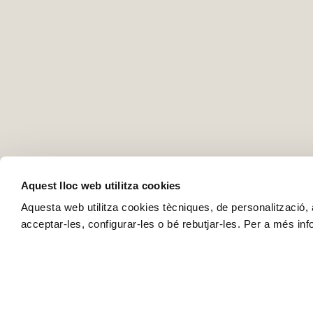
Aquest lloc web utilitza cookies
Aquesta web utilitza cookies tècniques, de personalització, an
acceptar-les, configurar-les o bé rebutjar-les. Per a més in