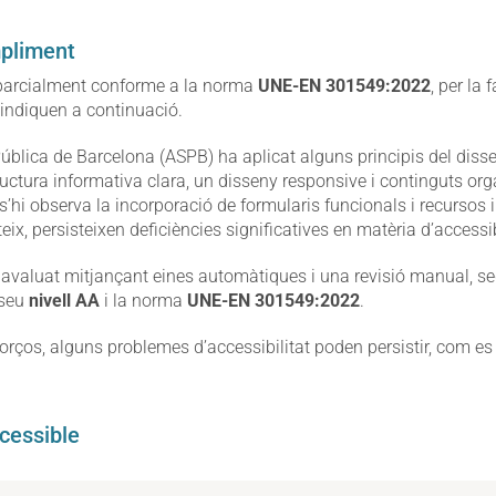
mpliment
 parcialment conforme a la norma
UNE-EN 301549:2022
, per la 
’indiquen a continuació.
ública de Barcelona (ASPB) ha aplicat alguns principis del disse
uctura informativa clara, un disseny responsive i continguts org
’hi observa la incorporació de formularis funcionals i recursos 
ix, persisteixen deficiències significatives en matèria d’accessibi
n avaluat mitjançant eines automàtiques i una revisió manual, seg
 seu
nivell AA
i la norma
UNE-EN 301549:2022
.
rços, alguns problemes d’accessibilitat poden persistir, com es 
cessible