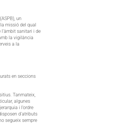
 (ASPB), un
la missió del qual
 l’àmbit sanitari i de
amb la vigilància
erveis a la
turats en seccions
sitius. Tanmateix,
ticular, algunes
rarquia i l’ordre
isposen d’atributs
 no segueix sempre