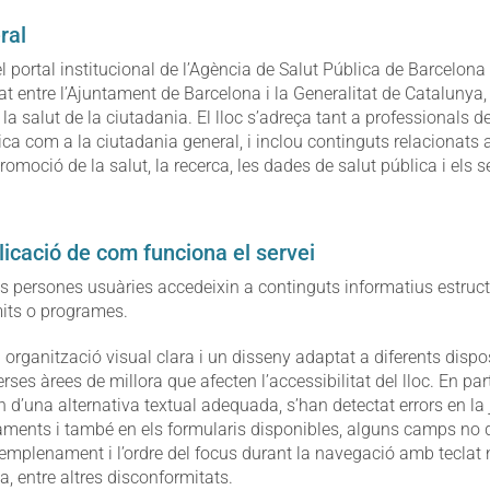
ral
l portal institucional de l’Agència de Salut Pública de Barcelona
 entre l’Ajuntament de Barcelona i la Generalitat de Catalunya, 
r la salut de la ciutadania. El lloc s’adreça tant a professionals de
ica com a la ciutadania general, i inclou continguts relacionats 
omoció de la salut, la recerca, les dades de salut pública i els s
licació de com funciona el servei
es persones usuàries accedeixin a continguts informatius estruc
mits o programes.
organització visual clara i un disseny adaptat a diferents dispo
erses àrees de millora que afecten l’accessibilitat del lloc. En par
d’una alternativa textual adequada, s’han detectat errors en la je
aments i també en els formularis disponibles, alguns camps no d
emplenament i l’ordre del focus durant la navegació amb teclat
, entre altres disconformitats.