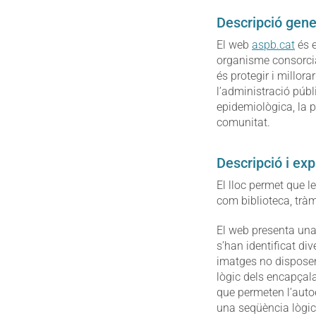
Descripció gene
El web
aspb.cat
és e
organisme consorciat
és protegir i millora
l’administració públ
epidemiològica, la pr
comunitat.
Descripció i exp
El lloc permet que l
com biblioteca, trà
El web presenta una 
s’han identificat div
imatges no disposen 
lògic dels encapçal
que permeten l’auto
una seqüència lògica