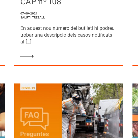
CAP nº 108
07-09-2021
SALUT I TREBALL
En aquest nou número del butlletí hi podreu
trobar una descripció dels casos notificats
al […]