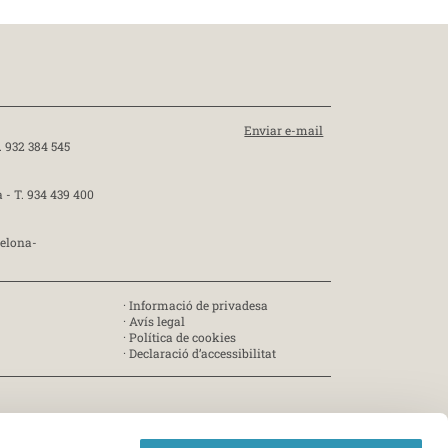
Enviar e-mail
. 932 384 545
a -
T. 934 439 400
celona-
·
Informació de privadesa
·
Avís legal
·
Política de cookies
·
Declaració d’accessibilitat