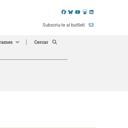
Facebook
Bluesky
YouTube
SlideShare
LinkedIn
Subscriu-te al butlletí
rames
Cercar
"