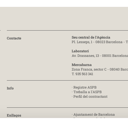
Seu central de l'Agència
Contacte
Pl. Lesseps, 1 - 08023 Barcelona -
T
Laboratori
Av. Drassanes, 13 - 08001 Barcelon
Mercabarna
Zona Franca, sector C - 08040 Bar
T. 935 563 341
·
Registre ASPB
Info
·
Treballa a l'ASPB
·
Perfil del contractant
·
Ajuntament de Barcelona
Enllaços
·
Departament de Salut
·
Generalitat de Catalunya