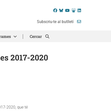
Facebook
Bluesky
YouTube
SlideShare
LinkedIn
Subscriu-te al butlletí
rames
Cercar
ues 2017-2020
2017-2020, que té