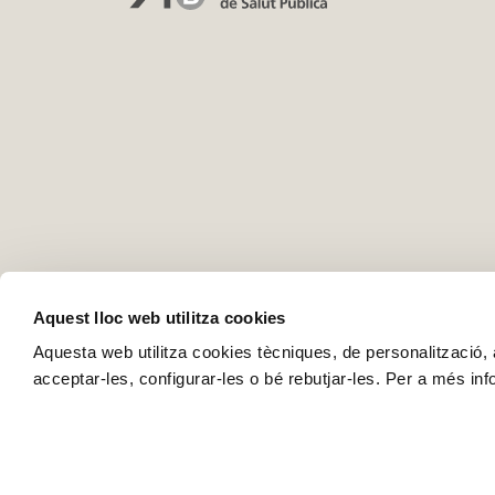
Aquest lloc web utilitza cookies
Aquesta web utilitza cookies tècniques, de personalització, an
acceptar-les, configurar-les o bé rebutjar-les. Per a més in