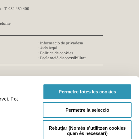
a -
T. 934 439 400
celona-
·
Informació de privadesa
·
Avís legal
·
Política de cookies
·
Declaració d’accessibilitat
Permetre totes les cookies
rvei. Pot
Permetre la selecció
Rebutjar (Només s’utilitzen cookies
quan és necessari)