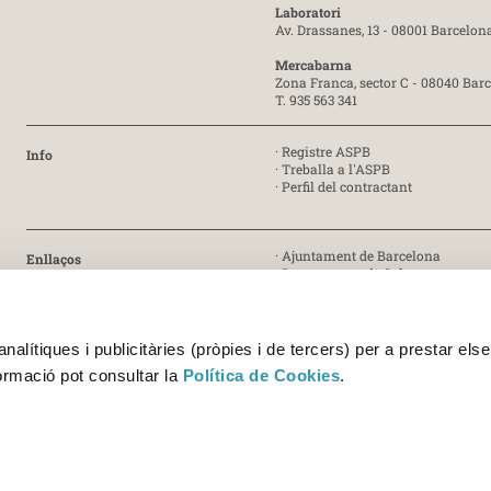
Laboratori
Av. Drassanes, 13 - 08001 Barcelon
Mercabarna
Zona Franca, sector C - 08040 Bar
T. 935 563 341
·
Registre ASPB
Info
·
Treballa a l'ASPB
·
Perfil del contractant
·
Ajuntament de Barcelona
Enllaços
·
Departament de Salut
·
Generalitat de Catalunya
· Certificat ISO 9001:2015 [PDF]
Certificat
alítiques i publicitàries (pròpies i de tercers) per a prestar else
· Certificat ISO 45001:2018 [PDF]
formació pot consultar la
Política de Cookies
.
· Certificats UNE-EN ISO/IEC 17025
Acreditació 227/LE1338 [PDF]
Acreditació 227/LE459 [PDF]