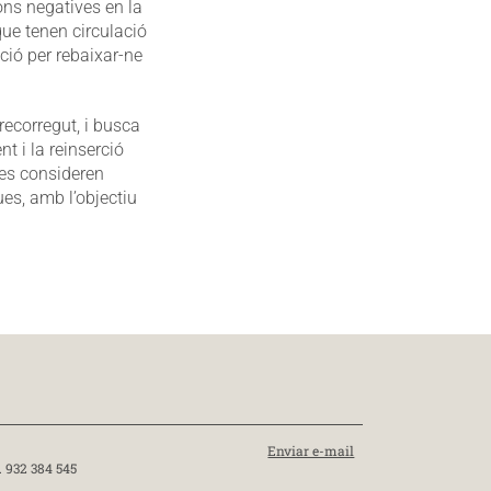
ons negatives en la
que tenen circulació
ció per rebaixar-ne
recorregut, i busca
t i la reinserció
 es consideren
ues, amb l’objectiu
Enviar e-mail
. 932 384 545