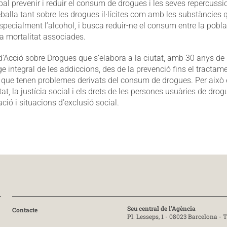
al prevenir i reduir el consum de drogues i les seves repercussi
eballa tant sobre les drogues il·lícites com amb les substàncies 
especialment l’alcohol, i busca reduir-ne el consum entre la pobla
la mortalitat associades.
d’Acció sobre Drogues que s’elabora a la ciutat, amb 30 anys de 
e integral de les addiccions, des de la prevenció fins el tractamen
 que tenen problemes derivats del consum de drogues. Per això
at, la justícia social i els drets de les persones usuàries de drog
ació i situacions d’exclusió social.
Seu central de l'Agència
Contacte
Pl. Lesseps, 1 - 08023 Barcelona -
T