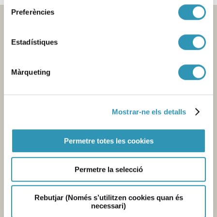
Preferències
Estadístiques
Màrqueting
Contacte
Mostrar-ne els detalls
Seu central de l'Agència
Pl. Lesseps, 1 - 08023 Barcelona -
T. 932 384 545
Permetre totes les cookies
Laboratori
Av. Drassanes, 13 - 08001 Barcelona -
T. 934 439 400
Permetre la selecció
Mercabarna
Zona Franca, sector C - 08040 Barcelona-
T. 935 563 341
Enviar e-mail
Rebutjar (Només s’utilitzen cookies quan és
necessari)
Info