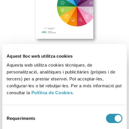
Aquest lloc web utilitza cookies
Aquesta web utilitza cookies tècniques, de
Descarregar fitxer
personalització, analítiques i publicitàries (pròpies i de
tercers) per a prestar elservei. Pot acceptar-les,
configurar-les o bé rebutjar-les. Per a més informació pot
consultar la
Política de Cookies
.
Aquesta informació es pot trobar a:
ASPB
GESTIÓ DE SERVEIS
Selecció
Requeriments
de
consentiment