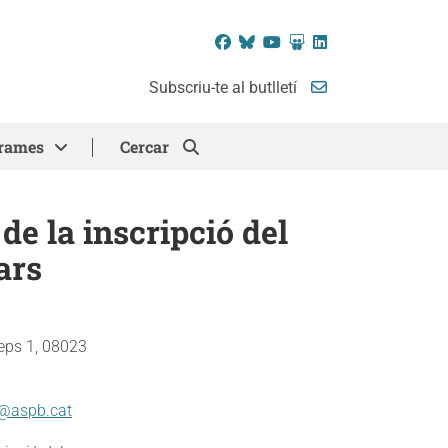
Facebook
Bluesky
YouTube
SlideShare
LinkedIn
Subscriu-te al butlletí
rames
Cercar
e la inscripció del
ars
eps 1, 08023
@aspb.cat