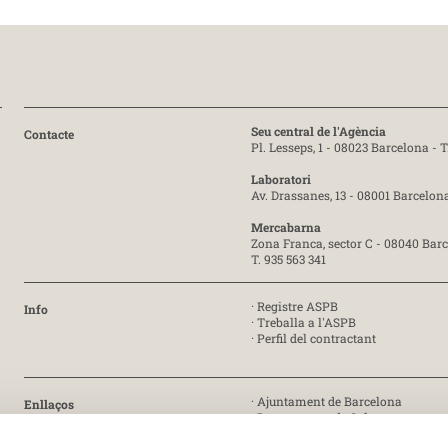
Seu central de l'Agència
Contacte
Pl. Lesseps, 1 - 08023 Barcelona -
T
Laboratori
Av. Drassanes, 13 - 08001 Barcelon
Mercabarna
Zona Franca, sector C - 08040 Bar
T. 935 563 341
·
Registre ASPB
Info
·
Treballa a l'ASPB
·
Perfil del contractant
·
Ajuntament de Barcelona
Enllaços
·
Departament de Salut
·
Generalitat de Catalunya