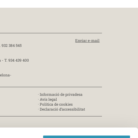
Enviar e-mail
. 932 384 545
a -
T. 934 439 400
celona-
·
Informació de privadesa
·
Avís legal
·
Política de cookies
·
Declaració d’accessibilitat