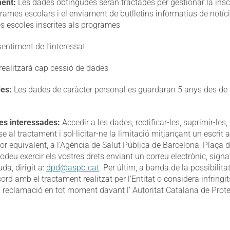
ment:
Les dades obtingudes seran tractades per gestionar la insc
rames escolars i el enviament de butlletins informatius de notície
s escoles inscrites als programes
entiment de l’interessat
realitzarà cap cessió de dades
es:
Les dades de caràcter personal es guardaran 5 anys des de la
es interessades:
Accedir a les dades, rectificar-les, suprimir-les, 
se al tractament i sol·licitar-ne la limitació mitjançant un escrit
dor equivalent, a l’Agència de Salut Pública de Barcelona, Plaça
deu exercir els vostres drets enviant un correu electrònic, sign
da, dirigit a:
dpd@aspb.cat
. Per últim, a banda de la possibilitat
cord amb el tractament realitzat per l’Entitat o considera infringi
 reclamació en tot moment davant l’ Autoritat Catalana de Prote