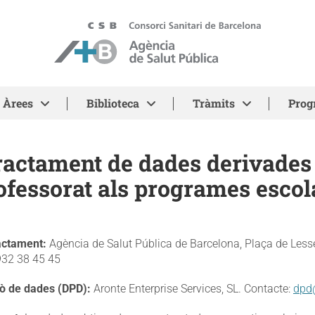
ASPB - Agència de Salut Pública de Barcelona
Àrees
Biblioteca
Tràmits
Prog
ractament de dades derivades d
ofessorat als programes escol
actament:
Agència de Salut Pública de Barcelona, Plaça de Less
932 38 45 45
iò de dades (DPD):
Aronte Enterprise Services, SL. Contacte:
dpd