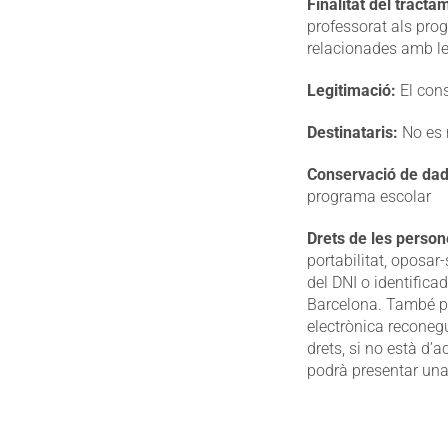
Finalitat del tracta
professorat als prog
relacionades amb le
Legitimació:
El cons
Destinataris:
No es 
Conservació de dad
programa escolar
Drets de les person
portabilitat, oposar-
del DNI o identifica
Barcelona. També po
electrònica reconegu
drets, si no està d’a
podrà presentar una