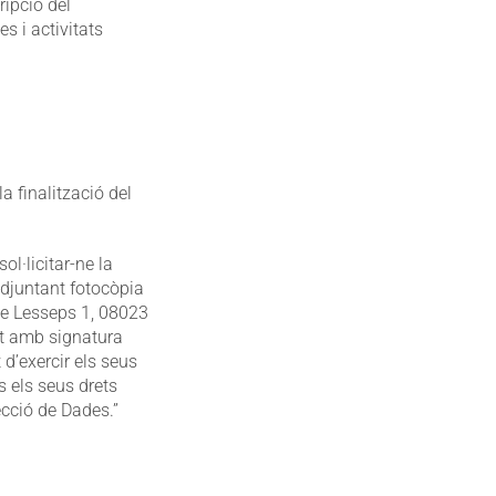
ripció del
s i activitats
 finalització del
sol·licitar-ne la
 adjuntant fotocòpia
 de Lesseps 1, 08023
at amb signatura
 d’exercir els seus
ts els seus drets
cció de Dades.”