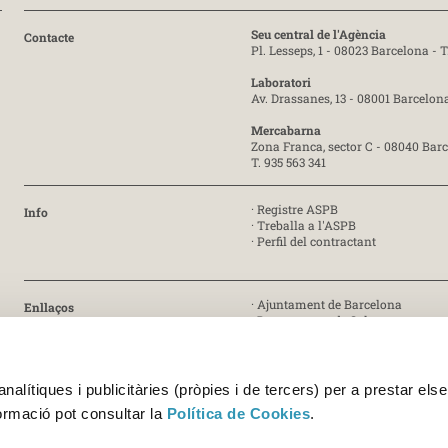
Seu central de l'Agència
Contacte
Pl. Lesseps, 1 - 08023 Barcelona -
T
Laboratori
Av. Drassanes, 13 - 08001 Barcelon
Mercabarna
Zona Franca, sector C - 08040 Bar
T. 935 563 341
·
Registre ASPB
Info
·
Treballa a l'ASPB
·
Perfil del contractant
·
Ajuntament de Barcelona
Enllaços
·
Departament de Salut
·
Generalitat de Catalunya
· Certificat ISO 9001:2015 [PDF]
Certificat
alítiques i publicitàries (pròpies i de tercers) per a prestar else
· Certificat ISO 45001:2018 [PDF]
formació pot consultar la
Política de Cookies
.
· Certificats UNE-EN ISO/IEC 17025
Acreditació 227/LE1338 [PDF]
Acreditació 227/LE459 [PDF]