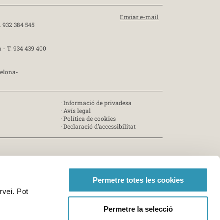
Enviar e-mail
. 932 384 545
a -
T. 934 439 400
celona-
·
Informació de privadesa
·
Avís legal
·
Política de cookies
·
Declaració d’accessibilitat
Permetre totes les cookies
rvei. Pot
Permetre la selecció