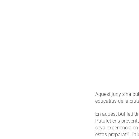
Aquest juny s’ha pub
educatius de la ciut
En aquest butlletí d
Patufet ens present
seva experiència en 
estàs preparat!”, l’