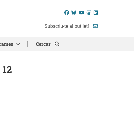
Facebook
Bluesky
YouTube
SlideShare
LinkedIn
Subscriu-te al butlletí
rames
Cercar
 12