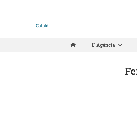
Català
Inici
L' Agència
Fe