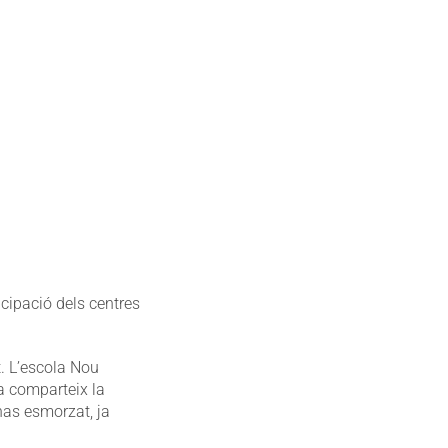
icipació dels centres
t. L’escola Nou
a comparteix la
has esmorzat, ja