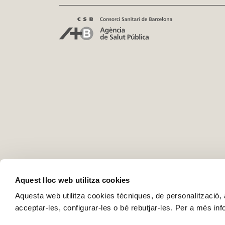
Aquest lloc web utilitza cookies
Aquesta web utilitza cookies tècniques, de personalització, an
acceptar-les, configurar-les o bé rebutjar-les. Per a més in