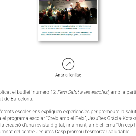
Anar a l'enllaç
licat el butlletí número 12
Fem Salut a les escoles!
, amb la part
at de Barcelona.
iferents escoles ens expliquen experiències per promoure la salu
a el programa escolar “Creix amb el Peix”, Jesuïtes Gràcia-Kotsk
la creació d’una revista digital, finalment, amb el lema “Un cop 
alumnat del centre Jesuïtes Casp promou l’esmorzar saludable.