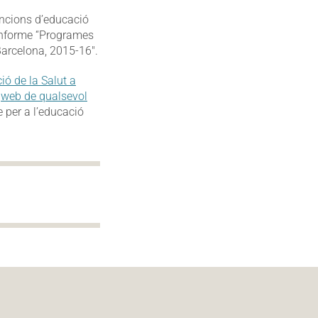
vencions d’educació
’informe “Programes
Barcelona, 2015-16″.
ó de la Salut a
a
web de qualsevol
e per a l’educació