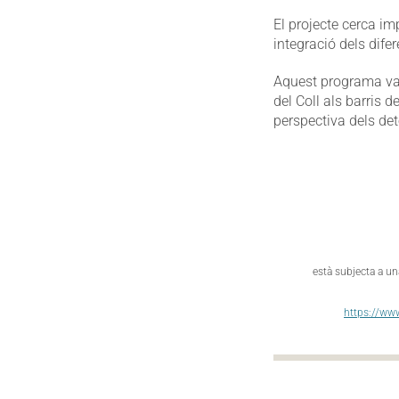
El projecte cerca im
integració dels dife
Aquest programa va p
del Coll als barris d
perspectiva dels det
està subjecta a un
https://ww