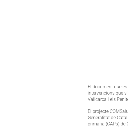
El document que es 
intervencions que s
Vallcarca i els Penite
El projecte COMSalut
Generalitat de Cata
primària (CAPs) de C