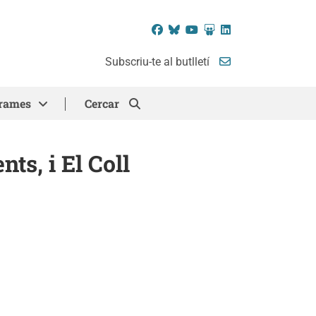
Facebook
Bluesky
YouTube
SlideShare
LinkedIn
Subscriu-te al butlletí
rames
Cercar
ts, i El Coll