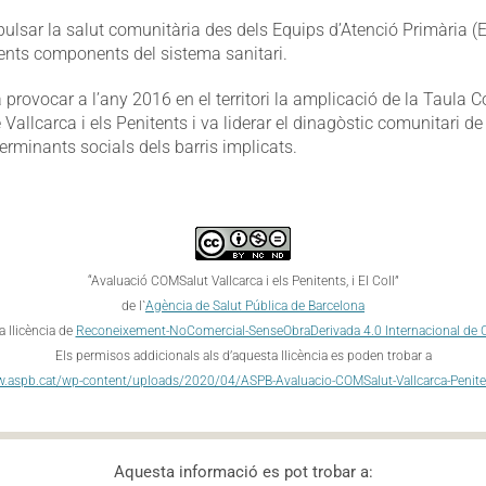
pulsar la salut comunitària des dels Equips d’Atenció Primària (E
rents components del sistema sanitari.
rovocar a l’any 2016 en el territori la amplicació de la Taula 
e Vallcarca i els Penitents i va liderar el dinagòstic comunitari de
erminants socials dels barris implicats.
“Avaluació COMSalut Vallcarca i els Penitents, i El Coll”
de l`
Agència de Salut Pública de Barcelona
a llicència de
Reconeixement-NoComercial-SenseObraDerivada 4.0 Internacional de
Els permisos addicionals als d’aquesta llicència es poden trobar a
w.aspb.cat/wp-content/uploads/2020/04/ASPB-Avaluacio-COMSalut-Vallcarca-Peniten
Aquesta informació es pot trobar a: