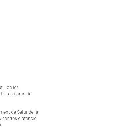
, i de les
19 als barris de
ment de Salut de la
 centres d’atenció
a.