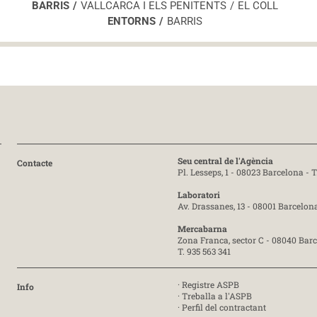
BARRIS
VALLCARCA I ELS PENITENTS
EL COLL
ENTORNS
BARRIS
Seu central de l'Agència
Contacte
Pl. Lesseps, 1 - 08023 Barcelona -
T
Laboratori
Av. Drassanes, 13 - 08001 Barcelon
Mercabarna
Zona Franca, sector C - 08040 Bar
T. 935 563 341
·
Registre ASPB
Info
·
Treballa a l'ASPB
·
Perfil del contractant