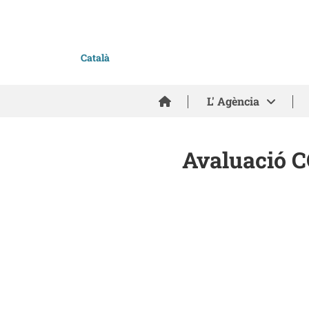
Català
Inici
L' Agència
Avaluació C