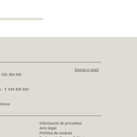
Enviar e-mail
. 932 384 545
a -
T. 934 439 400
celona-
·
Informació de privadesa
·
Avís legal
·
Política de cookies