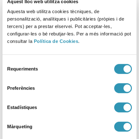
Aquest lloc web utilitza cookies
Aquesta web utilitza cookies tècniques, de
personalització, analítiques i publicitàries (pròpies i de
tercers) per a prestar elservei. Pot acceptar-les,
configurar-les o bé rebutjar-les. Per a més informació pot
consultar la
Política de Cookies
.
Selecció
Requeriments
de
consentiment
XXVII Semana Sin Humo 2026
Preferències
15-05-2026
VIVIR CON SALUD
Estadístiques
Màrqueting