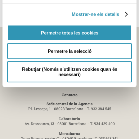
nuestra página web (
www.aspb.cat
)
Mostrar-ne els detalls
Permetre totes les cookies
Permetre la selecció
Rebutjar (Només s’utilitzen cookies quan és
necessari)
Contacto
Sede central de la Agencia
Pl. Lesseps, 1 - 08023 Barcelona -
T. 932 384 545
Laboratorio
Av. Drassanes, 13 - 08001 Barcelona -
T. 934 439 400
Mercabarna
Zona Franca, sector C - 08040 Barcelona-
T. 935 563 341