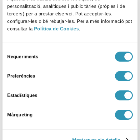
personalització, analítiques i publicitàries (pròpies i de
tercers) per a prestar elservei. Pot acceptar-les,
configurar-les o bé rebutjar-les. Per a més informació pot
consultar la
Política de Cookies
.
Selecció
Requeriments
de
XXVII Semana Sin Humo 2026
consentiment
15-05-2026
Preferències
VIVIR CON SALUD
Estadístiques
Màrqueting
Mostrar-ne els detalls