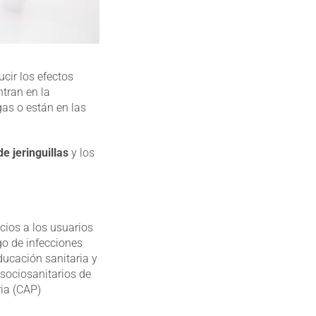
cir los efectos
ntran en la
as o están en las
e jeringuillas
y los
icios a los usuarios
sgo de infecciones
ucación sanitaria y
 sociosanitarios de
ria (CAP)