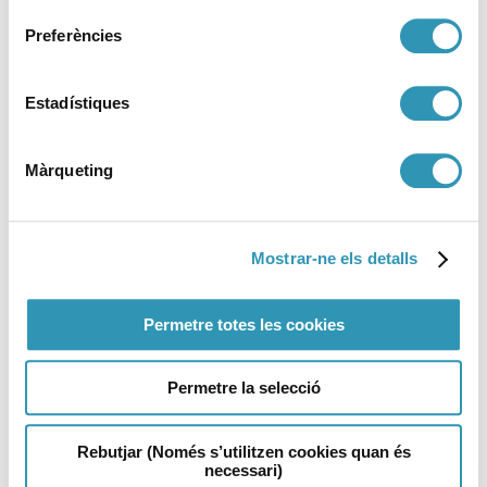
Preferències
Estadístiques
Màrqueting
Publicada la Memoria de
Mostrar-ne els detalls
promoción de la salud en la
escuela en Barcelona
Permetre totes les cookies
05-05-2026
ENTORNOS
Permetre la selecció
Rebutjar (Només s’utilitzen cookies quan és
necessari)