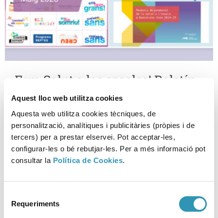
Fem Salut a les escoles! Boletín
37
Aquest lloc web utilitza cookies
Aquesta web utilitza cookies tècniques, de
15-05-2026
ENTORNOS
personalització, analítiques i publicitàries (pròpies i de
tercers) per a prestar elservei. Pot acceptar-les,
configurar-les o bé rebutjar-les. Per a més informació pot
consultar la
Política de Cookies
.
Selecció
Requeriments
de
consentiment