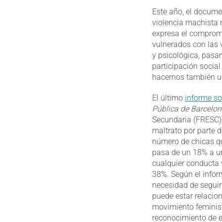
Este año, el docume
violencia machista m
expresa el compromi
vulnerados con las v
y psicológica, pasan
participación social
hacernos también u
El último
informe so
Pública de Barcelo
Secundaria (FRESC) 
maltrato por parte d
número de chicas qu
pasa de un 18% a un
cualquier conducta 
38%. Según el infor
necesidad de seguir
puede estar relacio
movimiento feminista
reconocimiento de es