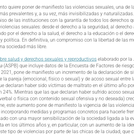
nto quiere poner de manifiesto las violencias sexuales, una de 
ás prevalentes y, a su vez, más invisibilizadas y naturalizadas.
so de las instituciones con la garantía de todos los derechos q
iolencias sexuales: desde el derecho a la seguridad, al derecho a
do por el derecho a la salud, el derecho a la educación o el dere
 y política. En definitiva, un compromiso con la libertad de las 
na sociedad más libre.
bre salud y derechos sexuales y reproductivos
elaborado por la
na
(ASPB) que incluye datos de la Encuesta de Factores de riesg
2021, pone de manifiesto un incremento de la declaración de s
e la pareja (emocional, físico o sexual) y de acoso sexual entre la
e declaran haber sido víctimas de maltrato en el último año por
 24%. Mientras que las que declaran haber sufrido acoso sexua
verbal o física con contenido sexual ofensiva y no deseada) cre
me, este aumento pone de manifiesto la vigencia de las violenci
 incorporando medidas y programas concretos para hacerle fren
nado con una mayor sensibilización de la sociedad ligada a la e
 en los últimos años y, en particular, con un aumento de la iden
te tipo de violencias por parte de las chicas de la ciudad, que 