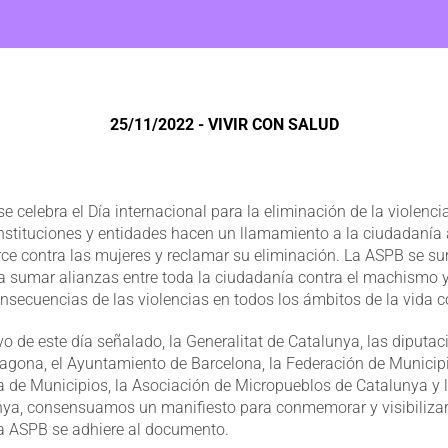
25/11/2022 - VIVIR CON SALUD
e celebra el Día internacional para la eliminación de la violenci
 instituciones y entidades hacen un llamamiento a la ciudadanía 
rce contra las mujeres y reclamar su eliminación. La ASPB se sum
a sumar alianzas entre toda la ciudadanía contra el machismo 
secuencias de las violencias en todos los ámbitos de la vida c
o de este día señalado, la Generalitat de Catalunya, las diputac
rragona, el Ayuntamiento de Barcelona, la Federación de Municip
 de Municipios, la Asociación de Micropueblos de Catalunya y l
ya, consensuamos un manifiesto para conmemorar y visibilizar
La ASPB se adhiere al documento.