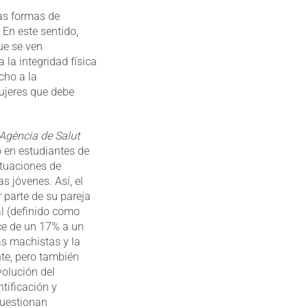
las formas de
 En este sentido,
ue se ven
 la integridad física
cho a la
mujeres que debe
Agència de Salut
o en estudiantes de
ituaciones de
s jóvenes. Así, el
 parte de su pareja
l (definido como
ce de un 17% a un
as machistas y la
te, pero también
volución del
tificación y
cuestionan