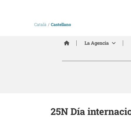
Català
Castellano
Inici
La Agencia
25N Día internacio