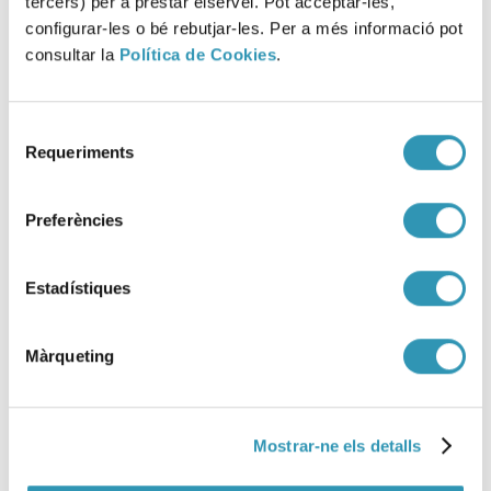
tercers) per a prestar elservei. Pot acceptar-les,
configurar-les o bé rebutjar-les. Per a més informació pot
consultar la
Política de Cookies
.
Publicada la Memoria de
Selecció
promoción de la salud en la
Requeriments
de
escuela en Barcelona
consentiment
Preferències
05-05-2026
ENTORNOS
Estadístiques
Màrqueting
Mostrar-ne els detalls