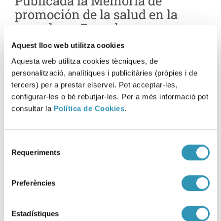
Publicada la Memoria de
promoción de la salud en la
escuela en Barcelona
Aquest lloc web utilitza cookies
05-05-2026
ENTORNOS
Aquesta web utilitza cookies tècniques, de
personalització, analítiques i publicitàries (pròpies i de
tercers) per a prestar elservei. Pot acceptar-les,
configurar-les o bé rebutjar-les. Per a més informació pot
consultar la
Política de Cookies
.
Selecció
Requeriments
de
consentiment
Preferències
Estadístiques