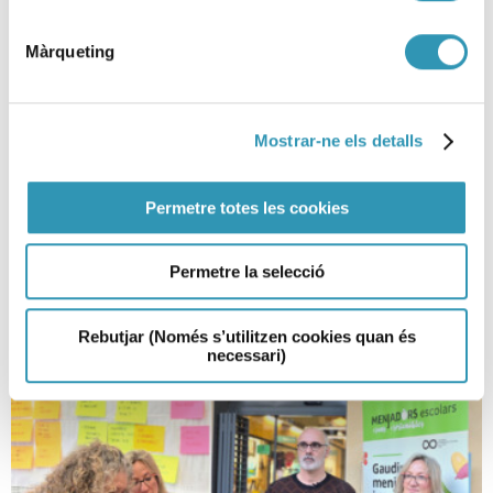
Màrqueting
Nueva herramienta
InfoTerritoris con indicadores
Mostrar-ne els detalls
de salud locales
07-04-2026
Permetre totes les cookies
ASPB, LA SALUD EN CIFRAS, ENTORNOS
Permetre la selecció
Rebutjar (Només s’utilitzen cookies quan és
necessari)