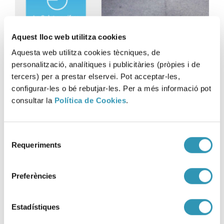
Aquest lloc web utilitza cookies
Aquesta web utilitza cookies tècniques, de
personalització, analítiques i publicitàries (pròpies i de
La mortalidad en Barcelona
tercers) per a prestar elservei. Pot acceptar-les,
recupera los niveles previos
configurar-les o bé rebutjar-les. Per a més informació pot
a la pandemia
consultar la
Política de Cookies
.
03-06-2026
LA SALUD EN CIFRAS
Selecció
Requeriments
de
consentiment
Preferències
Estadístiques