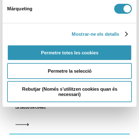
Màrqueting
Mostrar-ne els detalls
Permetre totes les cookies
Permetre la selecció
Alta exposición al humo
ambiental del tabaco en las
terrazas de hostelería
Rebutjar (Només s’utilitzen cookies quan és
necessari)
28-05-2026
LA SALUD EN CIFRAS