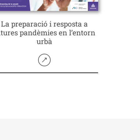
La preparació i resposta a
utures pandèmies en l’entorn
urbà
Seguir llegint