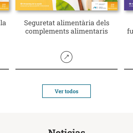
la
Seguretat alimentària dels
complements alimentaris
f
Seguir llegint
Ver todos
Noticias