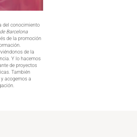
ia del conocimiento
 de Barcelona
avés de la promoción
formación.
rviéndonos de la
encia. Y lo hacemos
tante de proyectos
íficas. También
d, y acogemos a
gación.