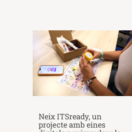
Neix ITSready, un
projecte amb eines