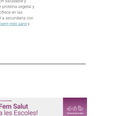
ón saludable y
 proteína vegetal y
frece en las
il a secundaria con
ixem més sans
y