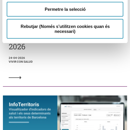
Permetre la selecció
Rebutjar (Només s’utilitzen cookies quan és
La ASPB se suma a la Semana
necessari)
Mundial de la Inmunització
2026
24-04-2026
VIVIR CON SALUD