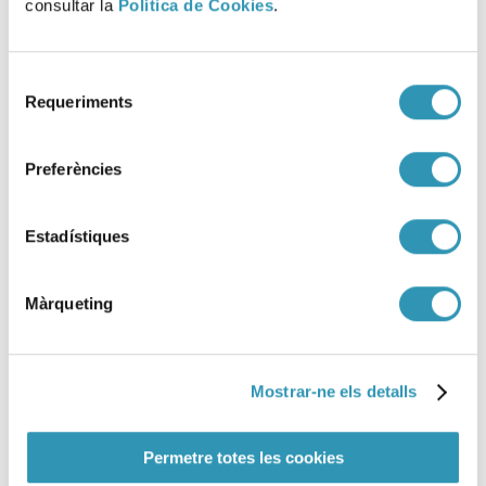
consultar la
Política de Cookies
.
La ASPB consolida y amplía el
Sello EFQM
Selecció
Requeriments
de
29-04-2026
consentiment
ASPB
Preferències
Estadístiques
Màrqueting
Mostrar-ne els detalls
Permetre totes les cookies