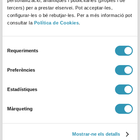
personalització, analítiques i publicitàries (pròpies i de
tercers) per a prestar elservei. Pot acceptar-les,
configurar-les o bé rebutjar-les. Per a més informació pot
consultar la
Política de Cookies
.
Selecció
Requeriments
de
La ASPB participa en tres
consentiment
proyectos científicos que
Preferències
reciben ayuda del
Ayuntamiento de Barcelona y la
Estadístiques
Fundació La Caixa
Màrqueting
19-02-2026
ASPB
Mostrar-ne els detalls