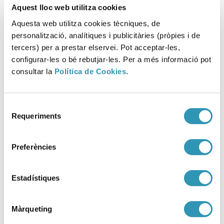
Aquest lloc web utilitza cookies
Aquesta web utilitza cookies tècniques, de
personalització, analítiques i publicitàries (pròpies i de
tercers) per a prestar elservei. Pot acceptar-les,
configurar-les o bé rebutjar-les. Per a més informació pot
consultar la
Política de Cookies
.
Selecció
Requeriments
de
consentiment
Preferències
La ASPB participa en tres
Estadístiques
proyectos científicos que
reciben ayuda del
Ayuntamiento de Barcelona y la
Màrqueting