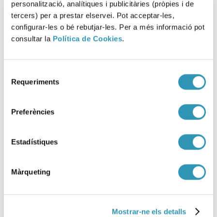
personalització, analítiques i publicitàries (pròpies i de
tercers) per a prestar elservei. Pot acceptar-les,
configurar-les o bé rebutjar-les. Per a més informació pot
consultar la
Política de Cookies
.
Selecció
Requeriments
de
La ASPB participa en tres
consentiment
proyectos científicos que
Preferències
reciben ayuda del
Ayuntamiento de Barcelona y la
Estadístiques
Fundació La Caixa
19-02-2026
Màrqueting
ASPB
Mostrar-ne els detalls