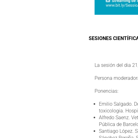
SESIONES CIENTÍFIC
La sesión del dia 2
Persona moderadora:
Ponencias:
Emilio Salgado. D
toxicologia. Hospi
Alfredo Saenz. Ve
Pública de Barce
Santiago López. S
Sánchez Pereña, S