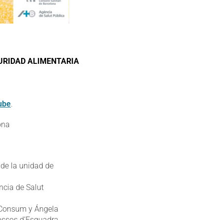
GURIDAD ALIMENTARIA
ube
.
ona
de la unidad de
ncia de Salut
e Consum y Ángela
Mossos d’Esquadra