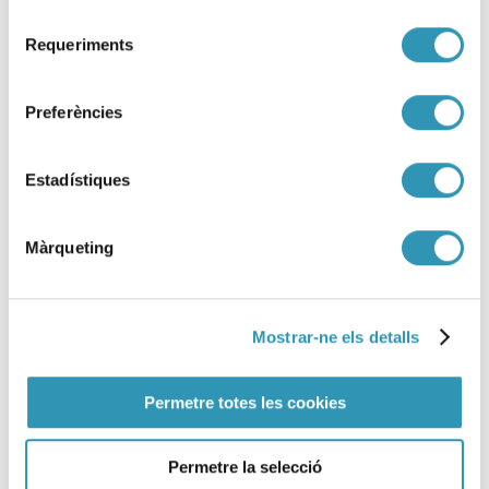
Selecció
Requeriments
de
consentiment
Preferències
Estadístiques
Màrqueting
Mostrar-ne els detalls
Vivienda, infancia y salud:
Permetre totes les cookies
hacia un sistema de
seguimiento con perspectiva de
Permetre la selecció