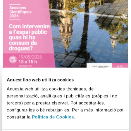
Aquest lloc web utilitza cookies
¿Cómo intervenimos en el
Aquesta web utilitza cookies tècniques, de
espacio público cuándo hay
personalització, analítiques i publicitàries (pròpies i de
consumo de drogas?
tercers) per a prestar elservei. Pot acceptar-les,
configurar-les o bé rebutjar-les. Per a més informació pot
consultar la
Política de Cookies
.
SESIONES CIENTÍFICAS, INVESTIGACIÓN Y DOCENCIA, DROGAS Y ADICCIONES