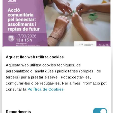
Aquest lloc web utilitza cookies
Acción comunitaria por el
Aquesta web utilitza cookies tècniques, de
bienestar: logros y retos de
personalització, analítiques i publicitàries (pròpies i de
futuro.
tercers) per a prestar elservei. Pot acceptar-les,
configurar-les o bé rebutjar-les. Per a més informació pot
SESIONES CIENTÍFICAS, BARRIOS, INVESTIGACIÓN Y DOCENCIA
consultar la
Política de Cookies
.
Selecció
Requeriments
de