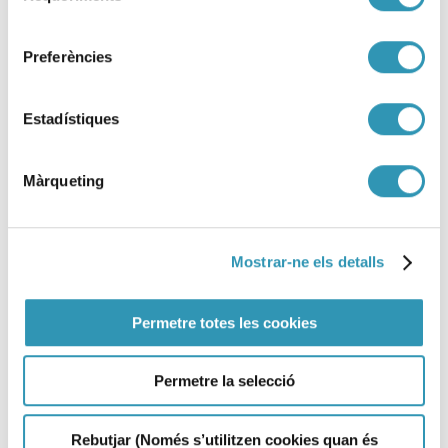
consentiment
Preferències
Estadístiques
Màrqueting
Mostrar-ne els detalls
Metanfetamina: entre el
Permetre totes les cookies
aumento del consumo y la
necesidad de nuevas
Permetre la selecció
estrategias
Rebutjar (Només s’utilitzen cookies quan és
SESIONES CIENTÍFICAS, INVESTIGACIÓN Y DOCENCIA, DROGAS Y ADICCIONES