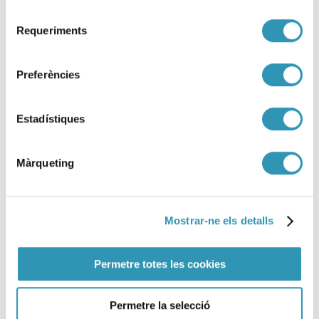
Selecció
Requeriments
de
consentiment
Preferències
Estadístiques
Màrqueting
Mostrar-ne els detalls
Permetre totes les cookies
Metanfetamina: entre el
Permetre la selecció
aumento del consumo y la