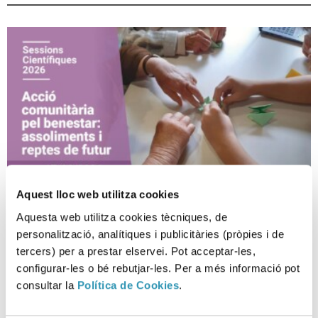
Aquest lloc web utilitza cookies
Aquesta web utilitza cookies tècniques, de
personalització, analítiques i publicitàries (pròpies i de
Acción comunitaria por el
tercers) per a prestar elservei. Pot acceptar-les,
bienestar: logros y retos de
configurar-les o bé rebutjar-les. Per a més informació pot
futuro.
consultar la
Política de Cookies
.
SESIONES CIENTÍFICAS, BARRIOS, INVESTIGACIÓN Y DOCENCIA