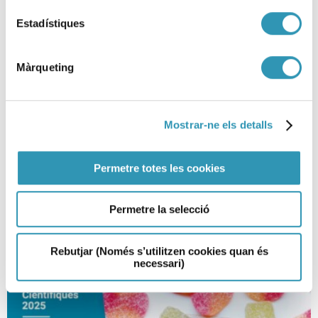
Estadístiques
Màrqueting
Los estudios de vida útil segura
de alimentos listos para el
Mostrar-ne els detalls
consumo
Permetre totes les cookies
12-02-2025
SEGURIDAD ALIMENTARIA
Permetre la selecció
Rebutjar (Només s’utilitzen cookies quan és
necessari)