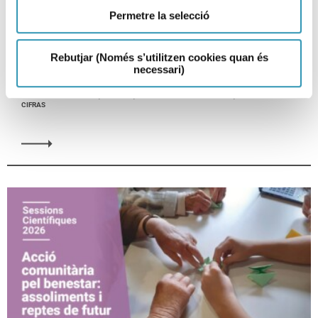
Vivienda, infancia y salud:
Permetre la selecció
hacia un sistema de
seguimiento con perspectiva de
Rebutjar (Només s’utilitzen cookies quan és
equidad.
necessari)
SESIONES CIENTÍFICAS, INFANCIA, INVESTIGACIÓN Y DOCENCIA, LA SALUD EN
CIFRAS