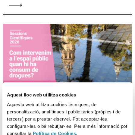
Aquest lloc web utilitza cookies
Aquesta web utilitza cookies tècniques, de
personalització, analítiques i publicitàries (pròpies i de
¿Cómo intervenimos en el
tercers) per a prestar elservei. Pot acceptar-les,
espacio público cuándo hay
configurar-les o bé rebutjar-les. Per a més informació pot
consumo de drogas?
consultar la
Política de Cookies
.