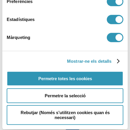
Preferències
Estadístiques
Màrqueting
Mostrar-ne els detalls
¿Tatuaje, piercing o
micropigmentación? Hazlo
donde sea seguro
Permetre totes les cookies
23-10-2025
Permetre la selecció
SALUD AMBIENTAL
Rebutjar (Només s’utilitzen cookies quan és
necessari)