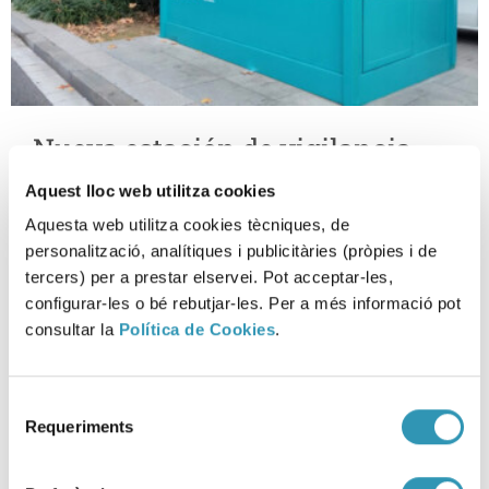
Nueva estación de vigilancia
atmosférica en la avenida
Aquest lloc web utilitza cookies
Meridiana
Aquesta web utilitza cookies tècniques, de
personalització, analítiques i publicitàries (pròpies i de
19-01-2026
SALUD AMBIENTAL
tercers) per a prestar elservei. Pot acceptar-les,
configurar-les o bé rebutjar-les. Per a més informació pot
consultar la
Política de Cookies
.
Selecció
Requeriments
de
consentiment