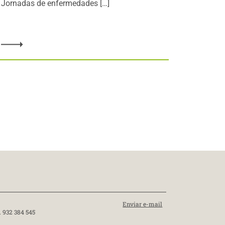
Jornadas de enfermedades […]
Enviar e-mail
. 932 384 545