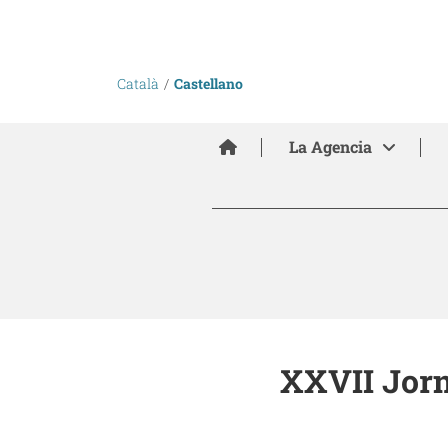
Català
Castellano
Inici
La Agencia
XXVII Jorn