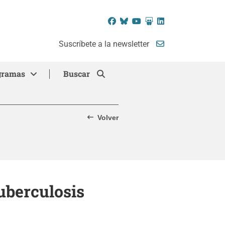
Facebook
Bluesky
YouTube
SlideShare
LinkedIn
Suscríbete a la newsletter
gramas
Buscar
Volver
uberculosis