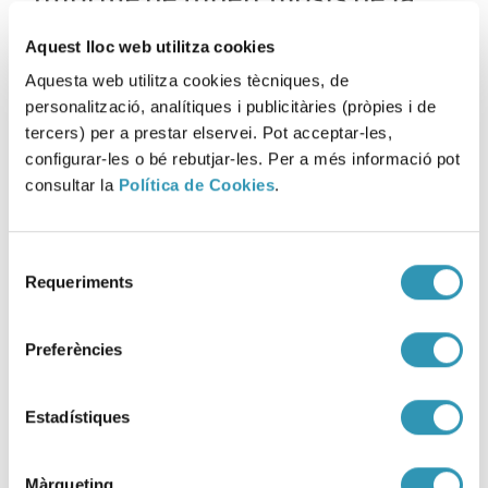
ciudad de Barcelona 2023
Aquest lloc web utilitza cookies
09-12-2025
Aquesta web utilitza cookies tècniques, de
EPIDEMIOLOGÍA
personalització, analítiques i publicitàries (pròpies i de
tercers) per a prestar elservei. Pot acceptar-les,
configurar-les o bé rebutjar-les. Per a més informació pot
consultar la
Política de Cookies
.
Selecció
Requeriments
de
consentiment
Preferències
Estadístiques
Màrqueting