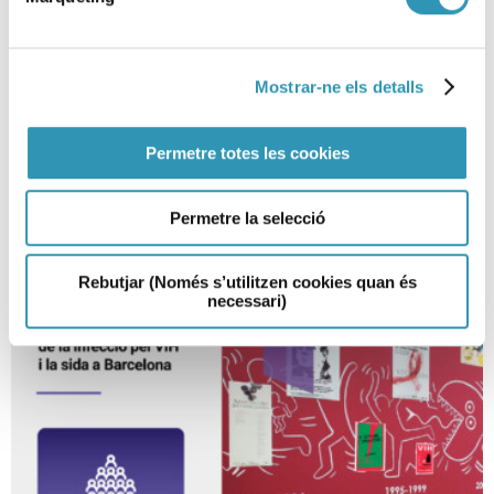
El 1 de diciembre se celebra el
Día Mundial del sida 2025
Mostrar-ne els detalls
01-12-2025
EPIDEMIOLOGÍA
Permetre totes les cookies
Permetre la selecció
Rebutjar (Només s’utilitzen cookies quan és
necessari)