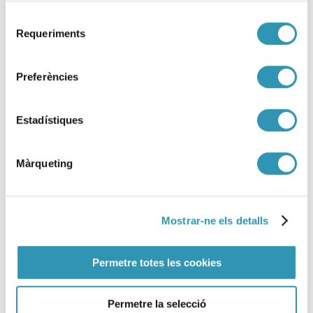
Selecció
Requeriments
de
consentiment
Preferències
Estadístiques
Màrqueting
Mostrar-ne els detalls
Vivienda, infancia y salud:
hacia un sistema de
Permetre totes les cookies
seguimiento con perspectiva de
equidad.
Permetre la selecció