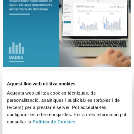
Nueva herramienta
Aquest lloc web utilitza cookies
InfoTerritoris con indicadores
de salud locales
Aquesta web utilitza cookies tècniques, de
personalització, analítiques i publicitàries (pròpies i de
tercers) per a prestar elservei. Pot acceptar-les,
07-04-2026
ASPB, LA SALUD EN CIFRAS, ENTORNOS
configurar-les o bé rebutjar-les. Per a més informació pot
consultar la
Política de Cookies
.