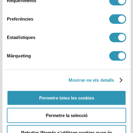
Requeriments
de
consentiment
Preferències
Estadístiques
Màrqueting
Mostrar-ne els detalls
Permetre totes les cookies
La salud y los derechos
Permetre la selecció
sexuales y reproductivos en
Barcelona 2024
Rebutjar (Només s’utilitzen cookies quan és