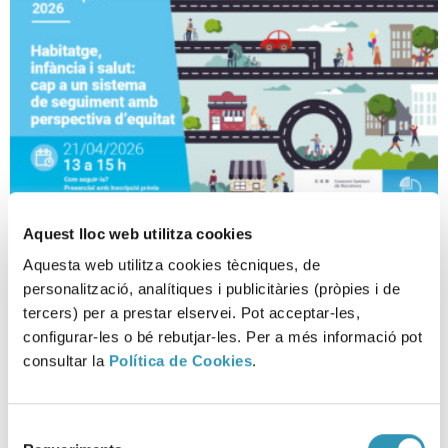
Aquest lloc web utilitza cookies
Vivienda, infancia y salud:
Aquesta web utilitza cookies tècniques, de
hacia un sistema de
personalització, analítiques i publicitàries (pròpies i de
seguimiento con perspectiva de
tercers) per a prestar elservei. Pot acceptar-les,
equidad.
configurar-les o bé rebutjar-les. Per a més informació pot
consultar la
Política de Cookies
.
SESIONES CIENTÍFICAS, INFANCIA, INVESTIGACIÓN Y DOCENCIA, LA SALUD EN
CIFRAS
Selecció