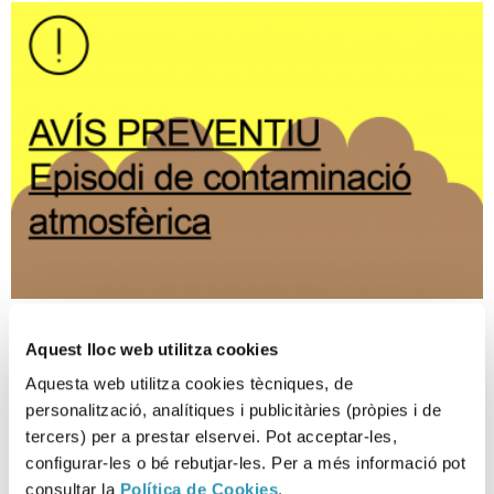
Aviso preventivo de episodio
Aquest lloc web utilitza cookies
ambiental de contaminación
Aquesta web utilitza cookies tècniques, de
atmosférica por PM10
personalització, analítiques i publicitàries (pròpies i de
tercers) per a prestar elservei. Pot acceptar-les,
09-07-2026
configurar-les o bé rebutjar-les. Per a més informació pot
EPISODIO AMBIENTAL
consultar la
Política de Cookies
.