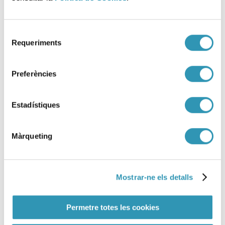
Selecció
Requeriments
de
consentiment
Preferències
Estadístiques
Màrqueting
Mostrar-ne els detalls
DESACTIVADO Aviso preventivo
Permetre totes les cookies
de episodio ambiental de