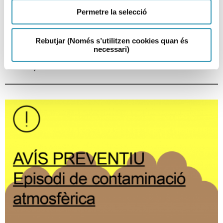
contaminación atmosférica por
PM10
Permetre la selecció
29-06-2026
Rebutjar (Només s’utilitzen cookies quan és
EPISODIO AMBIENTAL
necessari)