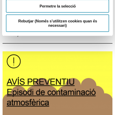
contaminación atmosférica por
PM10
Permetre la selecció
29-06-2026
Rebutjar (Només s’utilitzen cookies quan és
EPISODIO AMBIENTAL
necessari)