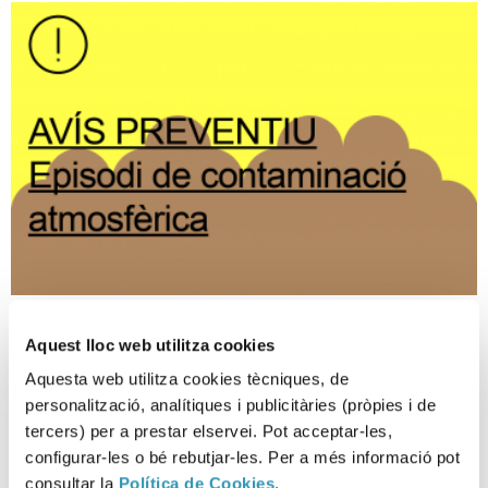
Aviso preventivo de episodio
Aquest lloc web utilitza cookies
ambiental de contaminación
Aquesta web utilitza cookies tècniques, de
atmosférica por PM10
personalització, analítiques i publicitàries (pròpies i de
tercers) per a prestar elservei. Pot acceptar-les,
09-07-2026
configurar-les o bé rebutjar-les. Per a més informació pot
EPISODIO AMBIENTAL
consultar la
Política de Cookies
.