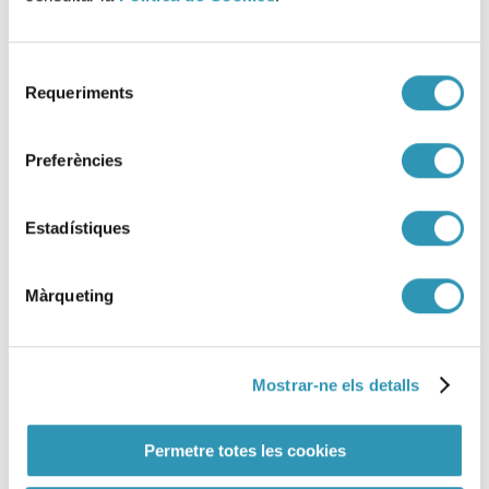
Selecció
Requeriments
de
consentiment
Preferències
Estadístiques
Màrqueting
Mostrar-ne els detalls
DESACTIVADO Aviso preventivo
Permetre totes les cookies
de episodio ambiental de