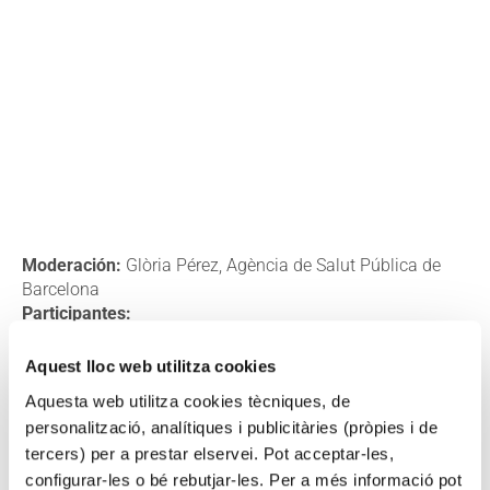
Moderación:
Glòria Pérez, Agència de Salut Pública de
Barcelona
Participantes:
Caterina Clotas. Servicio de Prevención y Atención a las
Aquest lloc web utilitza cookies
Drogodependencias. Agència de Salut Pública de
Aquesta web utilitza cookies tècniques, de
Barcelona
personalització, analítiques i publicitàries (pròpies i de
Lluís Forcadell. Programa de Vigilancia, Control y
tercers) per a prestar elservei. Pot acceptar-les,
Prevención de la Covid. Agència de Salut Pública de
Barcelona
configurar-les o bé rebutjar-les. Per a més informació pot