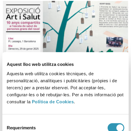
Aquest lloc web utilitza cookies
Aquesta web utilitza cookies tècniques, de
personalització, analítiques i publicitàries (pròpies i de
tercers) per a prestar elservei. Pot acceptar-les,
Inauguración de la exposición:
configurar-les o bé rebutjar-les. Per a més informació pot
10 años compartidos en la
consultar la
Política de Cookies
.
Escuela de Salud de Personas
Mayores del Raval
Selecció
Requeriments
ARTE Y SALUD
de