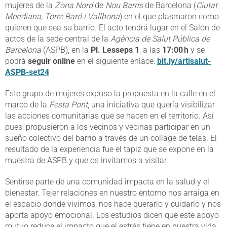
mujeres de la
Zona Nord
de
Nou Barris
de Barcelona (
Ciutat
Meridiana, Torre Baró i Vallbona
) en el que plasmaron como
quieren que sea su barrio. El acto tendrá lugar en el Salón de
actos de la sede central de la
Agència de Salut Pública de
Barcelona
(ASPB), en la
Pl. Lesseps 1
, a las
17:00 h
y se
podrá
seguir online
en el siguiente enlace:
bit.ly/artisalut-
ASPB-set24
Este grupo de mujeres expuso la propuesta en la calle en el
marco de la
Festa Pont
, una iniciativa que quería visibilizar
las acciones comunitarias que se hacen en el territorio. Así
pues, propusieron a los vecinos y vecinas participar en un
sueño colectivo del barrio a través de un collage de telas. El
resultado de la experiencia fue el tapiz que se expone en la
muestra de ASPB y que os invitamos a visitar.
Sentirse parte de una comunidad impacta en la salud y el
bienestar. Tejer relaciones en nuestro entorno nos arraiga en
el espacio donde vivimos, nos hace querarlo y cuidarlo y nos
aporta apoyo emocional. Los estudios dicen que este apoyo
mutuo reduce el impacto que el estrés tiene en nuestra vida