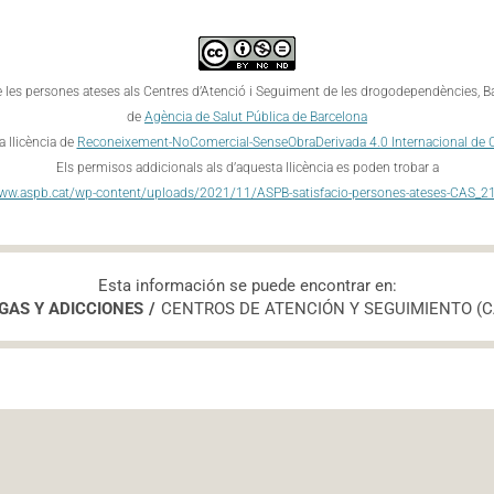
e les persones ateses als Centres d’Atenció i Seguiment de les drogodependències, 
de
Agència de Salut Pública de Barcelona
a llicència de
Reconeixement-NoComercial-SenseObraDerivada 4.0 Internacional de
Els permisos addicionals als d’aquesta llicència es poden trobar a
www.aspb.cat/wp-content/uploads/2021/11/ASPB-satisfacio-persones-ateses-CAS_2
Esta información se puede encontrar en:
GAS Y ADICCIONES
CENTROS DE ATENCIÓN Y SEGUIMIENTO (C