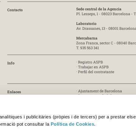
Sede central de la Agencia
Contacto
Pl. Lesseps, 1 - 08023 Barcelona -
T
Laboratorio
Av. Drassanes, 13 - 08001 Barcelon
Mercabarna
Zona Franca, sector C - 08040 Bar
T. 935 563 341
·
Registro ASPB
Info
·
Trabajar en ASPB
·
Perfil del contratante
·
Ajuntament de Barcelona
Enlaces
·
Departament de Salut
·
Generalitat de Catalunya
· Certificado ISO 9001:2015 [PDF]
Certificados
alítiques i publicitàries (pròpies i de tercers) per a prestar else
· Certificado ISO 45001:2018 [PDF]
formació pot consultar la
Política de Cookies
.
· Certificados UNE-EN ISO/IEC 170
Acreditación 227/LE1338 [PDF]
Acreditación 227/LE459 [PDF]