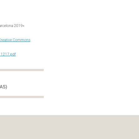
Barcelona 2019»
 Creative Commons
11217.pdf
AS)