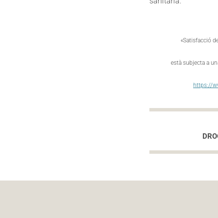
sanitaria.
«Satisfacció d
està subjecta a un
https://
DRO