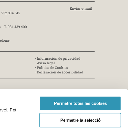
Enviar e-mail
. 932 384 545
a -
T. 934 439 400
celona-
·
Información de privacidad
·
Aviso legal
·
Política de Cookies
·
Declaración de accesibilidad
Permetre totes les cookies
rvei. Pot
25
Permetre la selecció