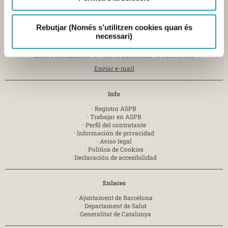
Pl. Lesseps, 1 - 08023 Barcelona -
T. 932 384 545
Laboratorio
Rebutjar (Només s’utilitzen cookies quan és
Av. Drassanes, 13 - 08001 Barcelona -
T. 934 439 400
necessari)
Mercabarna
Zona Franca, sector C - 08040 Barcelona-
T. 935 563 341
Enviar e-mail
Info
·
Registro ASPB
·
Trabajar en ASPB
·
Perfil del contratante
·
Información de privacidad
·
Aviso legal
·
Política de Cookies
·
Declaración de accesibilidad
Enlaces
·
Ajuntament de Barcelona
·
Departament de Salut
·
Generalitat de Catalunya