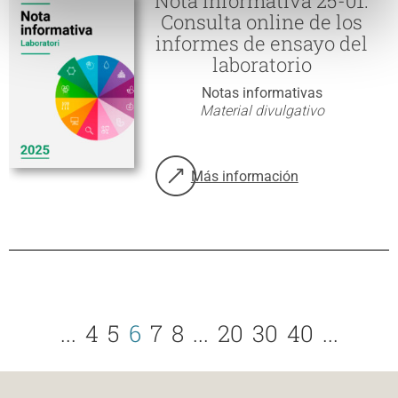
Nota informativa 25-01.
Consulta online de los
informes de ensayo del
laboratorio
Notas informativas
Material divulgativo
Más información
sobre: Nota informativa 25-01. Co
...
4
5
6
7
8
...
20
30
40
...