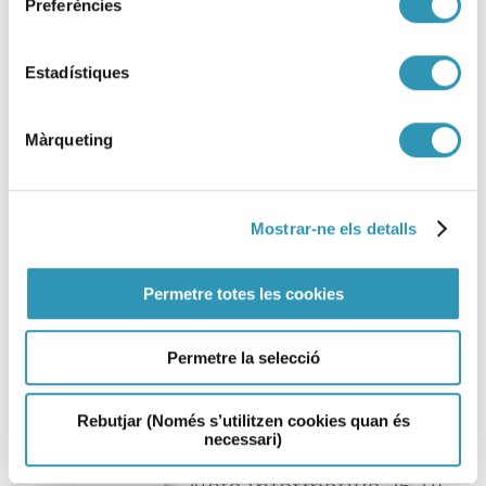
Preferències
Informe de evaluación de
Estadístiques
la encuesta de satisfacción
de clientes del Laboratorio
Màrqueting
2025
Laboratorio
Área clientes
Informes
Mostrar-ne els detalls
Permetre totes les cookies
Más información
sobre: Informe de evaluación de l
Permetre la selecció
Rebutjar (Només s’utilitzen cookies quan és
necessari)