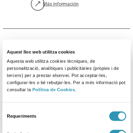
Más información
sobre: Establecimientos autorizados para t
La vacunación en
Aquest lloc web utilitza cookies
Barcelona
Aquesta web utilitza cookies tècniques, de
personalització, analítiques i publicitàries (pròpies i de
Vivir con salud
Vacunas
tercers) per a prestar elservei. Pot acceptar-les,
Informes
configurar-les o bé rebutjar-les. Per a més informació pot
consultar la
Política de Cookies
.
Más información
sobre: La vacunación en Barcelo
Selecció
Requeriments
de
consentiment