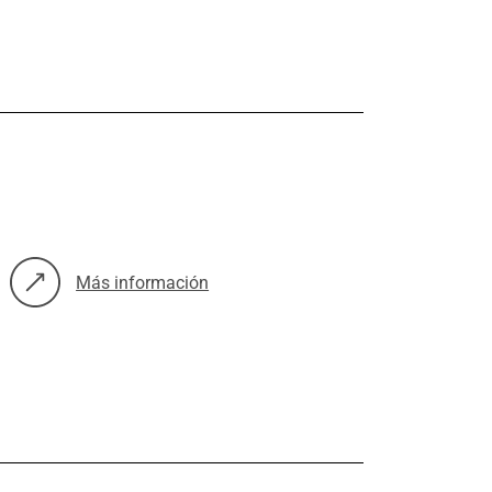
Más información
sobre: Campaña de vacunación contra la gripe y la COVID-19