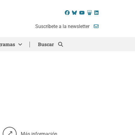
Facebook
Bluesky
YouTube
SlideShare
LinkedIn
Suscríbete a la newsletter
gramas
Buscar
Más información