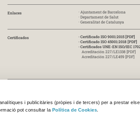
·
Ajuntament de Barcelona
Enlaces
·
Departament de Salut
·
Generalitat de Catalunya
· Certificado ISO 9001:2015 [PDF]
Certificados
· Certificado ISO 45001:2018 [PDF]
· Certificados UNE-EN ISO/IEC 170
Acreditación 227/LE1338 [PDF]
Acreditación 227/LE459 [PDF]
© Copyright 2026 ASPB - Agència de Salut Pública de Barcelona
alítiques i publicitàries (pròpies i de tercers) per a prestar else
formació pot consultar la
Política de Cookies
.