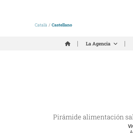
Català
Castellano
Inici
La Agencia
Pirámide alimentación salu
Vi
A