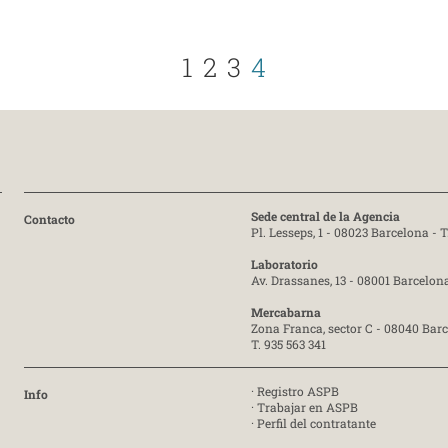
1
2
3
4
Sede central de la Agencia
Contacto
Pl. Lesseps, 1 - 08023 Barcelona -
T
Laboratorio
Av. Drassanes, 13 - 08001 Barcelon
Mercabarna
Zona Franca, sector C - 08040 Bar
T. 935 563 341
·
Registro ASPB
Info
·
Trabajar en ASPB
·
Perfil del contratante