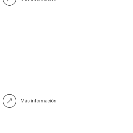
sobre: Pirámide alimentación saludable y actividad física (Pós
Más información
sobre: Intervenciones para la mejora del bienestar emocional 