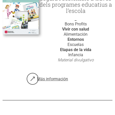
dels programes educatius a
l’escola
_
Bons Profits
Vivir con salud
Alimentación
Entornos
Escuelas
Etapas de la vida
Infancia
Material divulgativo
Más información
sobre: Bons Profits. La formació de l’alime