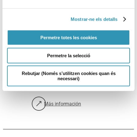
Mostrar-ne els detalls
Comedores escolares más
sanos y sostenibles. Cenas
Permetre totes les cookies
_
Comedores escolares más sanos y
sostenibles
Permetre la selecció
Vivir con salud
Alimentación
Escuelas
Rebutjar (Només s’utilitzen cookies quan és
Familia
necessari)
Material divulgativo
Más información
sobre: Comedores escolares más sanos y s