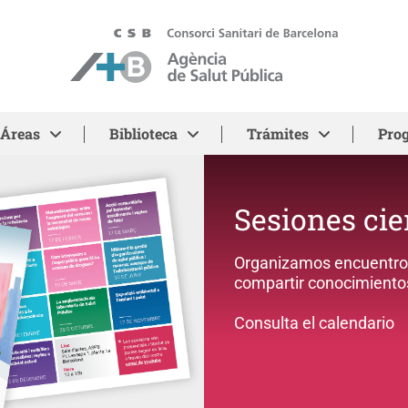
ASPB
Áreas
Biblioteca
Trámites
Pro
Sesiones cie
Organizamos encuentros
compartir conocimientos
Consulta el calendario