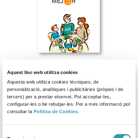
Aquest lloc web utilitza cookies
Aquesta web utilitza cookies tècniques, de
Descargar archivo
personalització, analítiques i publicitàries (pròpies i de
tercers) per a prestar elservei. Pot acceptar-les,
configurar-les o bé rebutjar-les. Per a més informació pot
consultar la
Política de Cookies
.
Esta información se puede encontrar en:
_
COMEDORES ESCOLARES MÁS SANOS Y SOSTENIBLES
Selecció
VIVIR CON SALUD
ALIMENTACIÓN