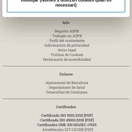
Zona Franca, sector C - 08040 Barcelona-
T. 935 563 341
necessari)
Enviar e-mail
Info
·
Registro ASPB
·
Trabajar en ASPB
·
Perfil del contratante
·
Información de privacidad
·
Aviso legal
·
Política de Cookies
·
Declaración de accesibilidad
Enlaces
·
Ajuntament de Barcelona
·
Departament de Salut
·
Generalitat de Catalunya
Certificados
· Certificado ISO 9001:2015 [PDF]
· Certificado ISO 45001:2018 [PDF]
· Certificados UNE-EN ISO/IEC 17025
Acreditación 227/LE1338 [PDF]