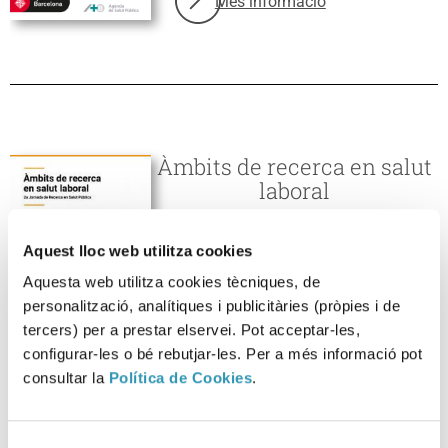
Més informació
sobre: Observatori de Salut i Tre
Àmbits de recerca en salut
laboral
Salut i treball
Recursos en salut i prevenció de riscos
Aquest lloc web utilitza cookies
laborals
Materials divulgatius
Aquesta web utilitza cookies tècniques, de
personalització, analítiques i publicitàries (pròpies i de
tercers) per a prestar elservei. Pot acceptar-les,
configurar-les o bé rebutjar-les. Per a més informació pot
Més informació
sobre: Àmbits de recerca en salut
consultar la
Política de Cookies
.
Selecció