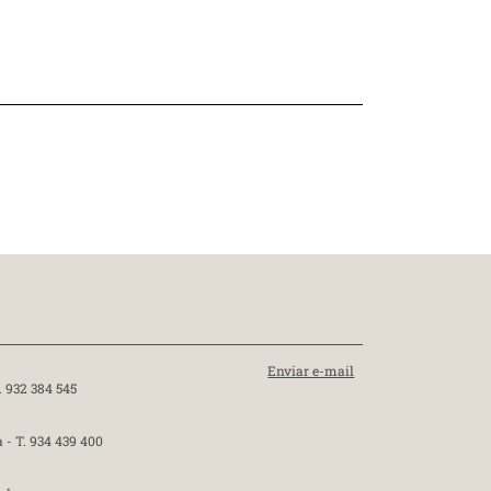
Enviar e-mail
. 932 384 545
a -
T. 934 439 400