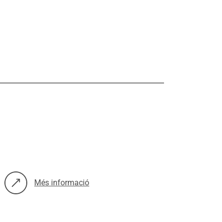
Més informació
sobre: Inseguretat residencial i salut, veus i mirades