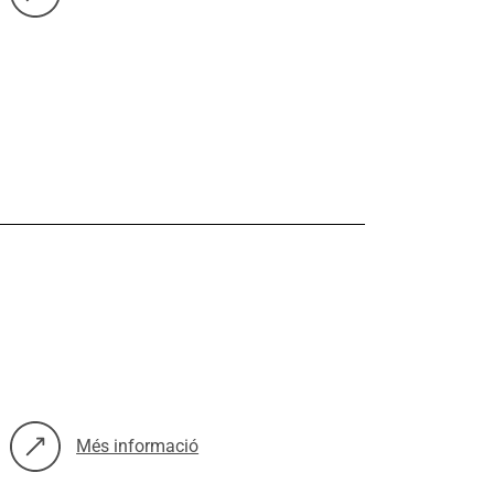
sobre: La Marina a foc lent: receptari saludable
Més informació
sobre: Mesures de prevenció per a xarxes solidàries davant la