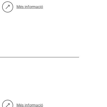
Més informació
sobre: Menjadors escolars més sans i sostenibles. Noves rec
Més informació