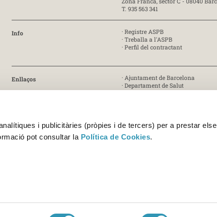
Zona Franca, sector C - 08040 Bar
T. 935 563 341
·
Registre ASPB
Info
·
Treballa a l'ASPB
·
Perfil del contractant
·
Ajuntament de Barcelona
Enllaços
·
Departament de Salut
·
Generalitat de Catalunya
· Certificat ISO 9001:2015 [PDF]
Certificat
· Certificat ISO 45001:2018 [PDF]
alítiques i publicitàries (pròpies i de tercers) per a prestar else
· Certificats UNE-EN ISO/IEC 17025
formació pot consultar la
Política de Cookies
.
Acreditació 227/LE1338 [PDF]
Acreditació 227/LE459 [PDF]
© Copyright 2026 ASPB - Agència de Salut Pública de Barcelona