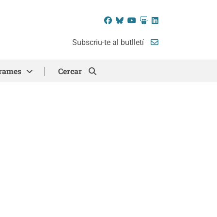
Facebook
Bluesky
YouTube
SlideShare
LinkedIn
Subscriu-te al butlletí
rames
Cercar