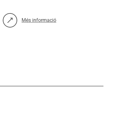
Més informació
sobre: Menjadors escolars més sans i sostenibles. Proposta d