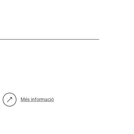
Més informació
sobre: Turisme i qualitat de vida de les veïnes i veïns del Gòtic