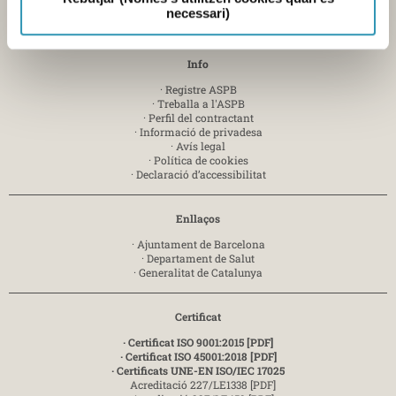
necessari)
Enviar e-mail
Info
·
Registre ASPB
·
Treballa a l'ASPB
·
Perfil del contractant
·
Informació de privadesa
·
Avís legal
·
Política de cookies
·
Declaració d’accessibilitat
Enllaços
·
Ajuntament de Barcelona
·
Departament de Salut
·
Generalitat de Catalunya
Certificat
· Certificat ISO 9001:2015 [PDF]
· Certificat ISO 45001:2018 [PDF]
· Certificats UNE-EN ISO/IEC 17025
Acreditació 227/LE1338 [PDF]