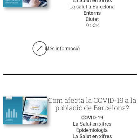
La Salut en xifres
La salut a Barcelona
Entorns
Ciutat
Dades
Més informació
sobre: Observatori de Salut i Impacte de Po
Com afecta la COVID-19 a la
població de Barcelona?
COVID-19
La Salut en xifres
Epidemiologia
La Salut en xifres