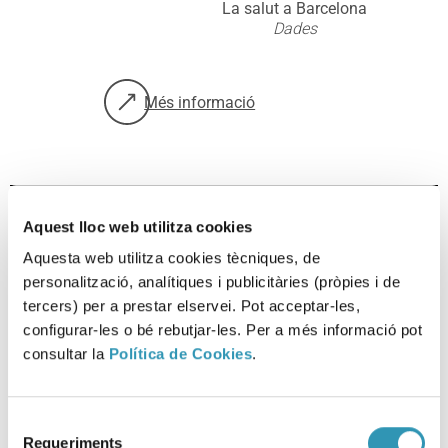
La salut a Barcelona
Dades
Més informació
sobre: Com afecta la COVID-19 a la poblac
Aquest lloc web utilitza cookies
Aquesta web utilitza cookies tècniques, de
Vigilància de les
personalització, analítiques i publicitàries (pròpies i de
Desigualtats en Salut a
tercers) per a prestar elservei. Pot acceptar-les,
Barcelona
configurar-les o bé rebutjar-les. Per a més informació pot
La Salut en xifres
consultar la
Política de Cookies
.
La salut a Barcelona
Dades
Selecció
Requeriments
de