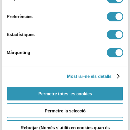
Més informació
sobre: Vigilància de les Desigualtats en Sa
consentiment
Preferències
Estadístiques
Temperatura i mortalitat a
Màrqueting
Barcelona (TEMOB)
La Salut en xifres
La salut a Barcelona
Mostrar-ne els detalls
Salut ambiental
Canvi climàtic
Dades
Permetre totes les cookies
Permetre la selecció
Més informació
sobre: Temperatura i mortalitat a Barcelo
Rebutjar (Només s’utilitzen cookies quan és